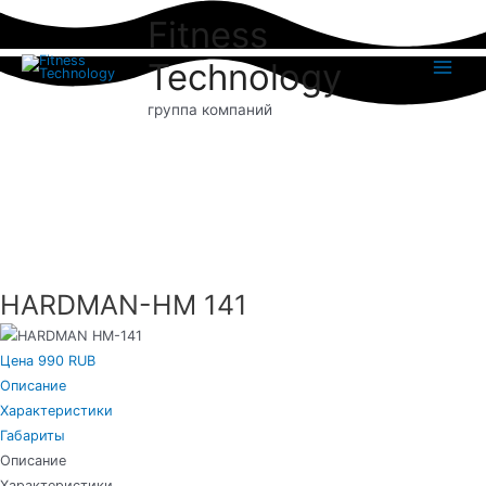
Перейти
Fitness
к
содержимому
Technology
Main
группа компаний
Menu
HARDMAN-HM 141
Цена 990 RUB
Описание
Характеристики
Габариты
Описание
Характеристики