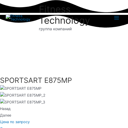
Перейти
Fitness
к
содержимому
Technology
Main
группа компаний
Menu
SPORTSART E875MP
Назад
Далее
Цена по запросу