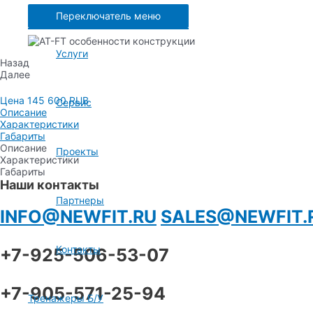
Переключатель меню
Услуги
Назад
Далее
Цена 145 600 RUB
Сервис
Описание
Характеристики
Габариты
Описание
Проекты
Характеристики
Габариты
Наши контакты
Партнеры
INFO@NEWFIT.RU
SALES@NEWFIT.
Контакты
+7-925-506-53-07
+7-905-571-25-94
Тренажеры Б/У