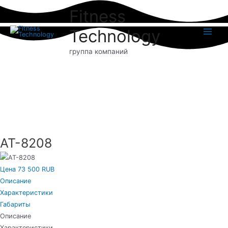
Перейти
Fitness
к
содержимому
Technology
Main
группа компаний
Menu
AT-8208
Цена 73 500 RUB
Описание
Характеристики
Габариты
Описание
Характеристики