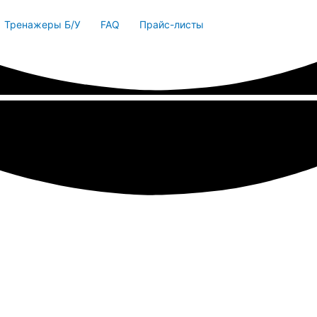
Тренажеры Б/У
FAQ
Прайс-листы