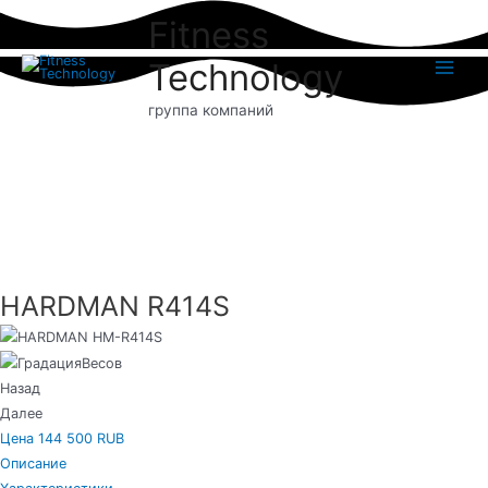
Перейти
Fitness
к
содержимому
Technology
Main
группа компаний
Menu
HARDMAN R414S
Назад
Далее
Цена 144 500 RUB
Описание