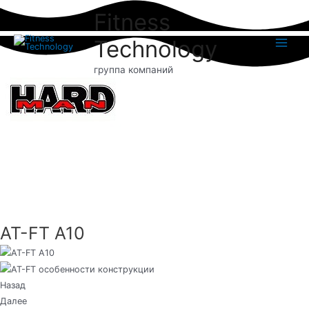
Перейти
Fitness
к
содержимому
Technology
Main
группа компаний
Menu
AT-FT A10
Назад
Далее