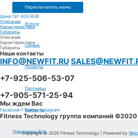
Переключатель меню
Цена 197 400 RUB
Описание
Услуги
Характеристики
Габариты
Описание
Характеристики
Сервис
Габариты
Наши контакты
INFO@NEWFIT.RU
SALES@NEWFIT.
Проекты
+7-925-506-53-07
Партнеры
+7-905-571-25-94
Мы ждем Вас
Facebook-f
Twitter
Instagram
Контакты
Fitness Technology группа компаний ©2020
Тренажеры Б/У
Copyright © 2026 Fitness Technology | Powered by
Word