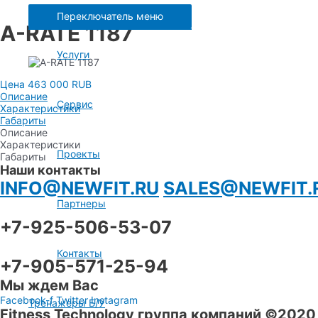
Переключатель меню
A-RATE 1187
Услуги
Цена 463 000 RUB
Описание
Сервис
Характеристики
Габариты
Описание
Характеристики
Проекты
Габариты
Наши контакты
INFO@NEWFIT.RU
SALES@NEWFIT.
Партнеры
+7-925-506-53-07
Контакты
+7-905-571-25-94
Мы ждем Вас
Facebook-f
Twitter
Instagram
Тренажеры Б/У
Fitness Technology группа компаний ©2020