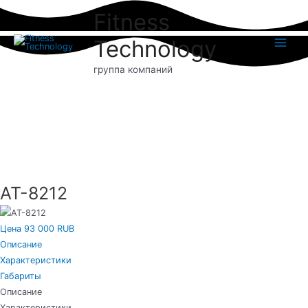
Перейти
Fitness
к
содержимому
Technology
Main
группа компаний
Menu
AT-8212
Цена 93 000 RUB
Описание
Характеристики
Габариты
Описание
Характеристики