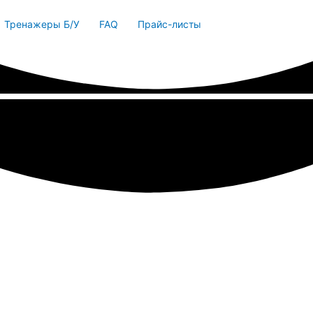
Тренажеры Б/У
FAQ
Прайс-листы