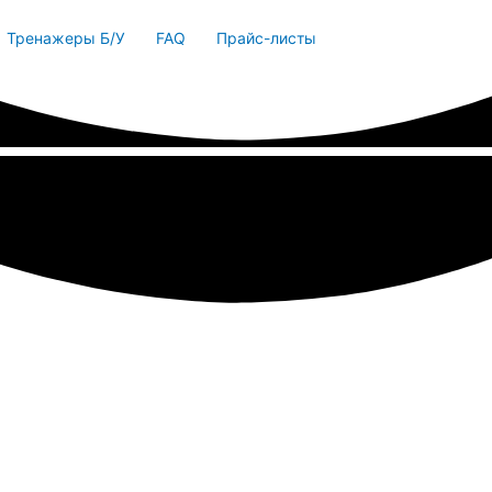
Тренажеры Б/У
FAQ
Прайс-листы