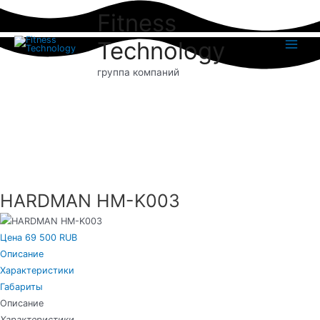
Перейти
Fitness
к
содержимому
Technology
Main
группа компаний
Menu
HARDMAN HM-K003
Цена 69 500 RUB
Описание
Характеристики
Габариты
Описание
Характеристики