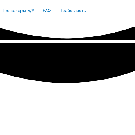
Тренажеры Б/У
FAQ
Прайс-листы