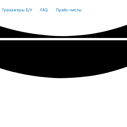
Тренажеры Б/У
FAQ
Прайс-листы